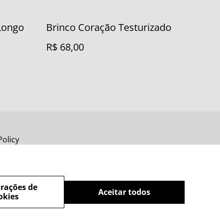
 Longo
Brinco Coração Testurizado
R$ 68,00
Policy
rações de
Aceitar todos
okies
powered by