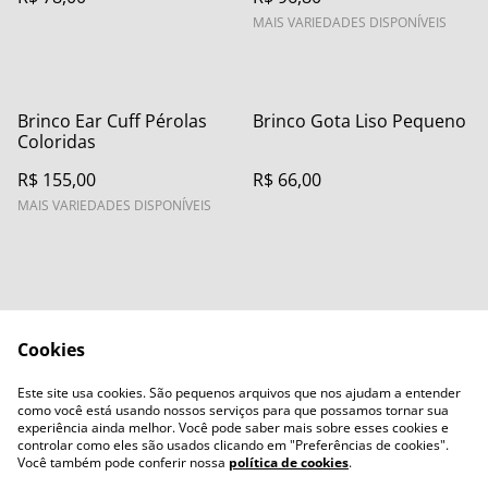
MAIS VARIEDADES DISPONÍVEIS
Brinco Ear Cuff Pérolas
Brinco Gota Liso Pequeno
Coloridas
R$ 155,00
R$ 66,00
MAIS VARIEDADES DISPONÍVEIS
Cookies
Contact Us
Legal Terms
Este site usa cookies. São pequenos arquivos que nos ajudam a entender
Privacy Policy
Cookie Policy
como você está usando nossos serviços para que possamos tornar sua
experiência ainda melhor. Você pode saber mais sobre esses cookies e
controlar como eles são usados clicando em "Preferências de cookies".
Você também pode conferir nossa
política de cookies
.