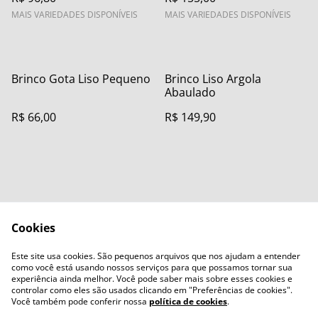
MAIS VARIEDADES DISPONÍVEIS
MAIS VARIEDADES DISPONÍVEIS
Brinco Gota Liso Pequeno
Brinco Liso Argola
Abaulado
R$ 66,00
R$ 149,90
Cookies
Contact Us
Legal Terms
Este site usa cookies. São pequenos arquivos que nos ajudam a entender
Privacy Policy
Cookie Policy
como você está usando nossos serviços para que possamos tornar sua
experiência ainda melhor. Você pode saber mais sobre esses cookies e
controlar como eles são usados clicando em "Preferências de cookies".
Você também pode conferir nossa
política de cookies
.