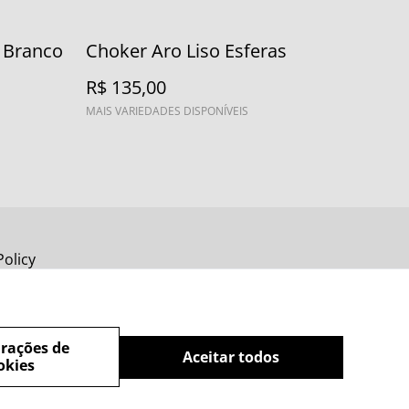
o Branco
Choker Aro Liso Esferas
R$ 135,00
MAIS VARIEDADES DISPONÍVEIS
Policy
rações de
Aceitar todos
okies
powered by